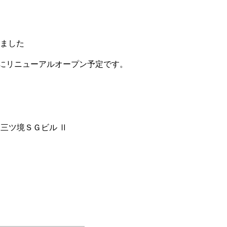
きました
にリニューアルオープン予定です。
 三ツ境ＳＧビル Ⅱ