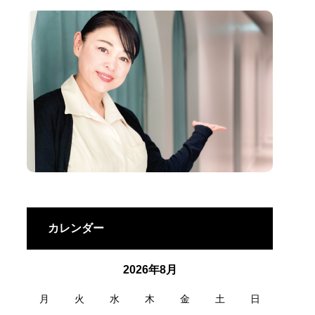
カレンダー
2026年8月
月
火
水
木
金
土
日