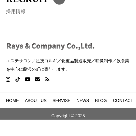
採用情報
エステサロン／足技コルギ／化粧品製造販売／映像制作／飲食業
を中心に藤沢の町に寄与します。
HOME
ABOUT US
SERVISE
NEWS
BLOG
CONTACT



Copyright © 2025
電話
シェア
Youtube