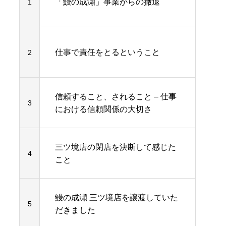
「鰻の成瀬」事業からの撤退
1
仕事で責任をとるということ
2
信頼すること、されること – 仕事
3
における信頼関係の大切さ
三ツ境店の閉店を決断して感じた
4
こと
鰻の成瀬 三ツ境店を譲渡していた
5
だきました