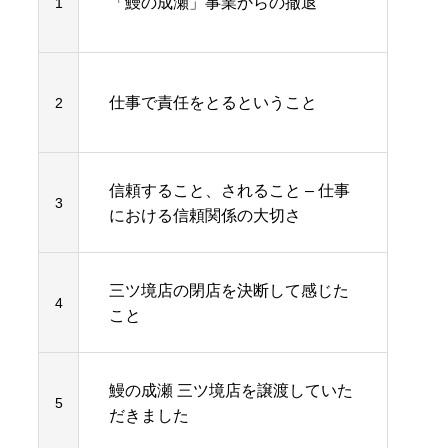
「鰻の成瀬」事業からの撤退
1
仕事で責任をとるということ
2
信頼すること、されること – 仕事
3
における信頼関係の大切さ
三ツ境店の閉店を決断して感じた
4
こと
鰻の成瀬 三ツ境店を譲渡していた
5
だきました