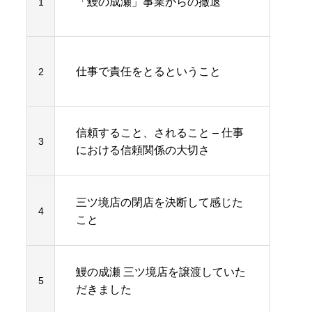
「鰻の成瀬」事業からの撤退
1
仕事で責任をとるということ
2
信頼すること、されること – 仕事
3
における信頼関係の大切さ
三ツ境店の閉店を決断して感じた
4
こと
鰻の成瀬 三ツ境店を譲渡していた
5
だきました